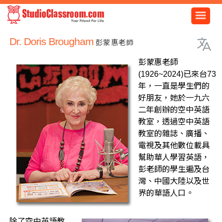
Dr. Doris Brougham
彭蒙惠老師
彭蒙惠老師
(1926~2024)已來台73
年，一直是學生們的
好朋友，她於一九六
二年創辦的空中英語
教室，透過空中英語
教室的雜誌、廣播、
電視及其他數位載具
幫助華人學習英語，
彭老師的學生遍及台
灣、中國大陸以及世
界的華語人口。
除了空中英語教