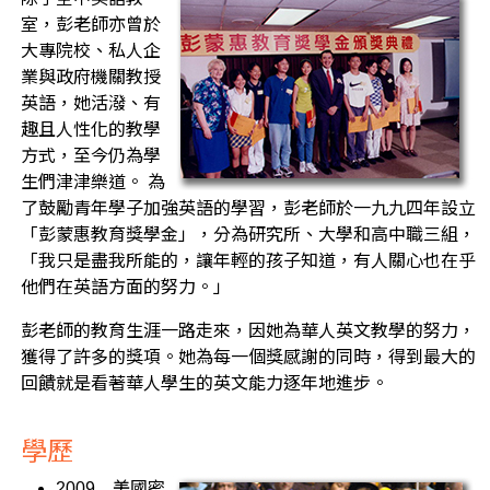
室，彭老師亦曾於
大專院校、私人企
業與政府機關教授
英語，她活潑、有
趣且人性化的教學
方式，至今仍為學
生們津津樂道。 為
了鼓勵青年學子加強英語的學習，彭老師於一九九四年設立
「彭蒙惠教育獎學金」，分為研究所、大學和高中職三組，
「我只是盡我所能的，讓年輕的孩子知道，有人關心也在乎
他們在英語方面的努力。」
彭老師的教育生涯一路走來，因她為華人英文教學的努力，
獲得了許多的獎項。她為每一個獎感謝的同時，得到最大的
回饋就是看著華人學生的英文能力逐年地進步。
學歷
2009
美國密