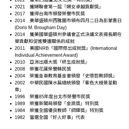
2021
獲婦聯會第一屆「婦女卓越貢獻獎」
2017
獲得台南市頒發榮譽市民獎
2014
美華盛頓州西雅圖市頒布四月二日為彭蒙惠日
(Doris M. Brougham Day)
2014
獲美國華盛頓州參議會正式決議文表揚長期在
華貢獻和促進雙邊關係的成就
2011
美國NRB「國際傑出成就獎」(International
Individual Achievement Award)
2010
亞洲出版大獎「終生成就獎」
2008
榮獲花蓮榮譽縣民獎
2004
榮獲金車教育基金會頒發「史懷哲教師獎」
2002
中華民國陳水扁總統頒發「紫色大綬景星勳
章」
1996
榮獲85年度台北市榮譽市民獎
1989
榮獲新聞局頒發「金鼎獎」特別獎
1984
榮獲全國優良教師「師鐸獎」特別獎
1982
當選全國「好人好事」代表